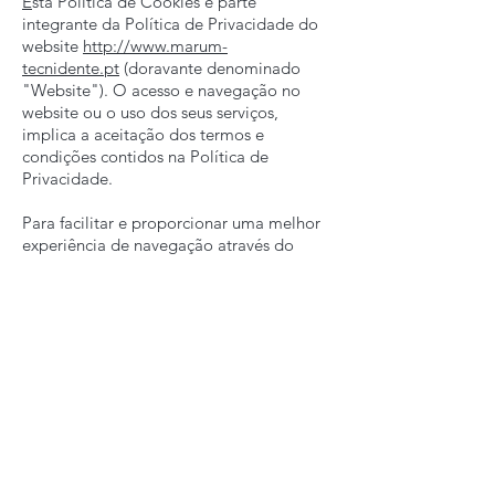
E
sta Política de Cookies é parte
integrante da Política de Privacidade do
website
http://www.marum-
tecnidente.pt
(doravante denominado
"Website"). O acesso e navegação no
website ou o uso dos seus serviços,
implica a aceitação dos termos e
condições contidos na Política de
Privacidade.
Para facilitar e proporcionar uma melhor
experiência de navegação através do
website, o Marum-Tecnidente, Lda
(doravante “Marum - Tecnidente”), com
sede na Rua Professor Lima Basto, n.º
79A,
1070-210
Lisboa, com o NIPC: 500
613 010, informa que utiliza Cookies ou
outros arquivos de funcionalidade similar
(a seguir "Cookies").
Devido ao modo como funcionam os
standards de comunicação de Internet, o
acesso aos websites pode implicar a