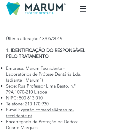
Última alteração:13/05/2019
1. IDENTIFICAÇÃO DO RESPONSÁVEL
PELO TRATAMENTO
Empresa: Marum Tecnidente -
Laboratórios de Prótese Dentária Lda,
(adiante “Marum”)
Sede: Rua Professor Lima Basto, n.º
79A
1070-210
Lisboa
NIPC:
500 613 010
Telefone:
213 170 930
E-mail:
gestão.comercial@marum-
tecnidente.pt
Encarregado da Proteção de Dados:
Duarte Marques